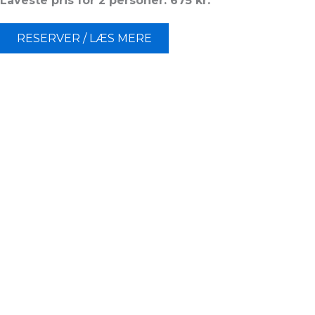
Laveste pris for 2 personer: 675 kr.
RESERVER / LÆS MERE