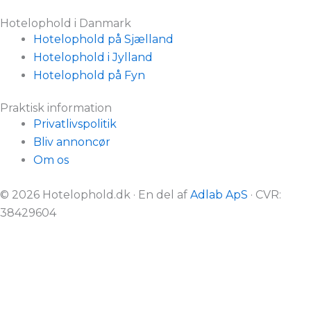
Hotelophold i Danmark
Hotelophold på Sjælland
Hotelophold i Jylland
Hotelophold på Fyn
Praktisk information
Privatlivspolitik
Bliv annoncør
Om os
© 2026 Hotelophold.dk · En del af
Adlab ApS
· CVR:
38429604
Hotelophold er reklamefinansieret
Alle eksterne links til hotelophold og lignende ophold
på Hotelophold.dk er reklamelinks, da vi samarbejder
med de hjemmesider, vi henviser til.
Vi dækker ikke hele markedet for hotelophold, men