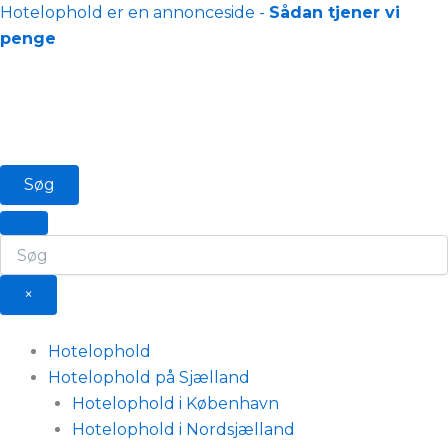
Gå
Hotelophold er en annonceside -
Sådan tjener vi
til
penge
indholdet
Søg
×
Hotelophold
Hotelophold på Sjælland
Hotelophold i København
Hotelophold i Nordsjælland