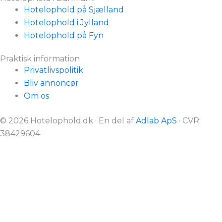
Hotelophold på Sjælland
Hotelophold i Jylland
Hotelophold på Fyn
Praktisk information
Privatlivspolitik
Bliv annoncør
Om os
© 2026 Hotelophold.dk · En del af
Adlab ApS
· CVR:
38429604
Hotelophold er reklamefinansieret
Alle eksterne links til hotelophold og lignende ophold
på Hotelophold.dk er reklamelinks, da vi samarbejder
med de hjemmesider, vi henviser til.
Vi dækker ikke hele markedet for hotelophold, men
udvælger troværdige tilbud baseret på faktorer som
popularitet, kvalitet, pris og anmeldelser.