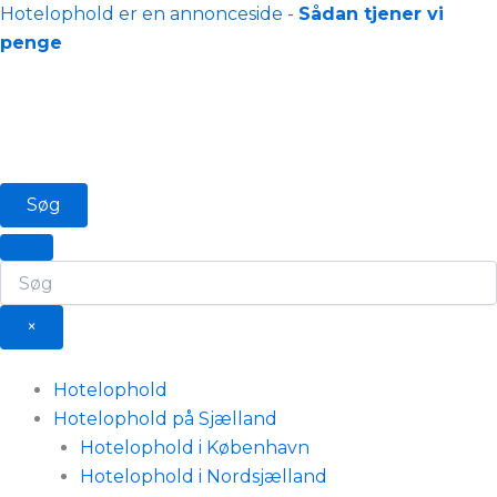
Gå
Hotelophold er en annonceside -
Sådan tjener vi
til
penge
indholdet
Søg
×
Hotelophold
Hotelophold på Sjælland
Hotelophold i København
Hotelophold i Nordsjælland