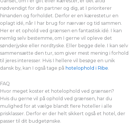
Uanset, om I er gift eller kærester, er det altid
nødvendigt for din partner og dig, at I prioriterer
hinanden og forholdet. Derfor er en kærestetur en
oplagt idé, når I har brug for nærvær og tid sammen.
Her er et ophold ved grænsen en fantastisk idé. I kan
nemlig selv bestemme, om I gerne vil opleve det
sønderjyske eller nordtyske. Eller begge dele. I kan selv
sammensætte den tur, som giver mest mening i forhold
til jeres interesser. Hvis I hellere vil besøge en unik
dansk by, kan I også tage på
hotelophold i Ribe
.
FAQ
Hvor meget koster et hotelophold ved grænsen?
Hvis du gerne vil på ophold ved grænsen, har du
mulighed for at vælge blandt flere hoteller i alle
prisklasser. Derfor er der helt sikkert også et hotel, der
passer til dit budgetønske.