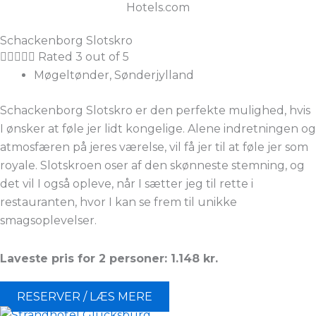
Hotels.com
Schackenborg Slotskro





Rated 3 out of 5
Møgeltønder, Sønderjylland
Schackenborg Slotskro er den perfekte mulighed, hvis
I ønsker at føle jer lidt kongelige. Alene indretningen og
atmosfæren på jeres værelse, vil få jer til at føle jer som
royale. Slotskroen oser af den skønneste stemning, og
det vil I også opleve, når I sætter jeg til rette i
restauranten, hvor I kan se frem til unikke
smagsoplevelser.
Laveste pris for 2 personer: 1.148
kr.
RESERVER / LÆS MERE