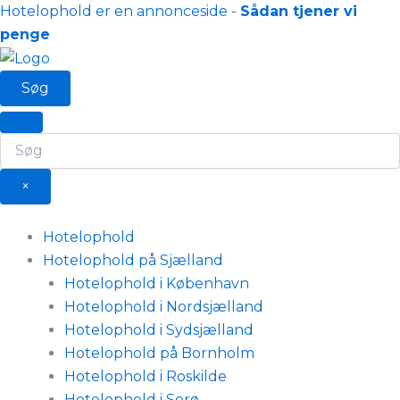
Gå
Hotelophold er en annonceside -
Sådan tjener vi
til
penge
indholdet
Søg
×
Hotelophold
Hotelophold på Sjælland
Hotelophold i København
Hotelophold i Nordsjælland
Hotelophold i Sydsjælland
Hotelophold på Bornholm
Hotelophold i Roskilde
Hotelophold i Sorø