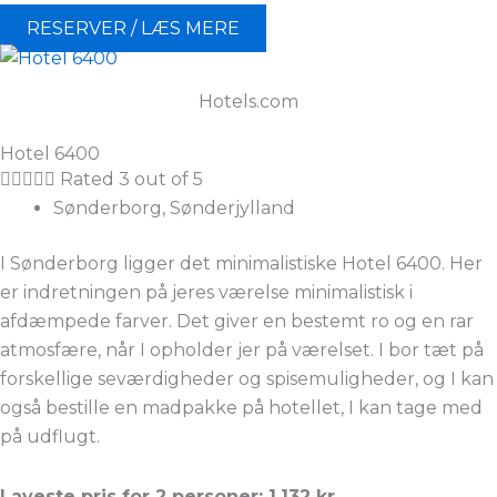
RESERVER / LÆS MERE
Hotels.com
Hotel 6400





Rated 3 out of 5
Sønderborg, Sønderjylland
I Sønderborg ligger det minimalistiske Hotel 6400. Her
er indretningen på jeres værelse minimalistisk i
afdæmpede farver. Det giver en bestemt ro og en rar
atmosfære, når I opholder jer på værelset. I bor tæt på
forskellige seværdigheder og spisemuligheder, og I kan
også bestille en madpakke på hotellet, I kan tage med
på udflugt.
Laveste pris for 2 personer: 1.132 kr.