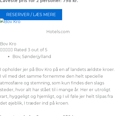
Laveste pris for 2 personer: 798 kr.
RESERVER / LÆS MERE
Hotels.com
Bov Kro





Rated 3 out of 5
Bov, Sønderjylland
I opholder jer på Bov Kro på en af landets ældste kroer.
I vil med det samme fornemme den helt specielle
atmosfære og stemning, som kun findes den slags
steder, hvor alt har stået til i mange år. Her er utroligt
rart, hyggeligt og hjemligt, og I vil føle jer helt tilpas fra
det øjeblik, I træder ind på kroen.