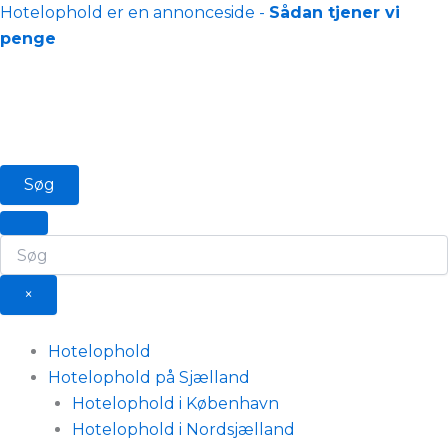
Gå
Hotelophold er en annonceside -
Sådan tjener vi
til
penge
indholdet
Søg
×
Hotelophold
Hotelophold på Sjælland
Hotelophold i København
Hotelophold i Nordsjælland