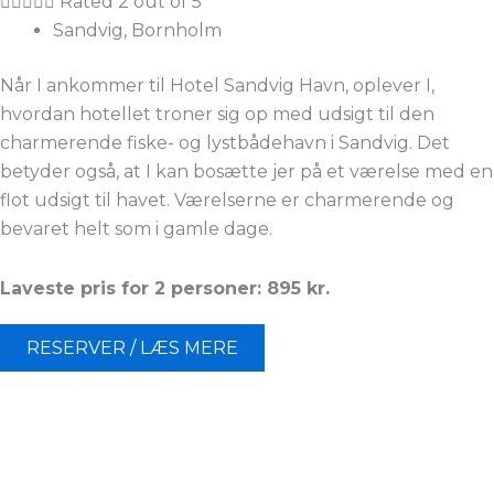





Rated 2 out of 5
Sandvig, Bornholm
Når I ankommer til Hotel Sandvig Havn, oplever I,
hvordan hotellet troner sig op med udsigt til den
charmerende fiske- og lystbådehavn i Sandvig. Det
betyder også, at I kan bosætte jer på et værelse med en
flot udsigt til havet. Værelserne er charmerende og
bevaret helt som i gamle dage.
Laveste pris for 2 personer: 895 kr.
RESERVER / LÆS MERE