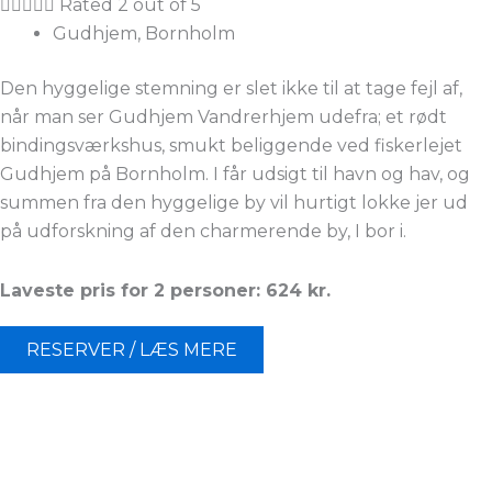





Rated 2 out of 5
Gudhjem, Bornholm
Den hyggelige stemning er slet ikke til at tage fejl af,
når man ser Gudhjem Vandrerhjem udefra; et rødt
bindingsværkshus, smukt beliggende ved fiskerlejet
Gudhjem på Bornholm. I får udsigt til havn og hav, og
summen fra den hyggelige by vil hurtigt lokke jer ud
på udforskning af den charmerende by, I bor i.
Laveste pris for 2 personer: 624 kr.
RESERVER / LÆS MERE