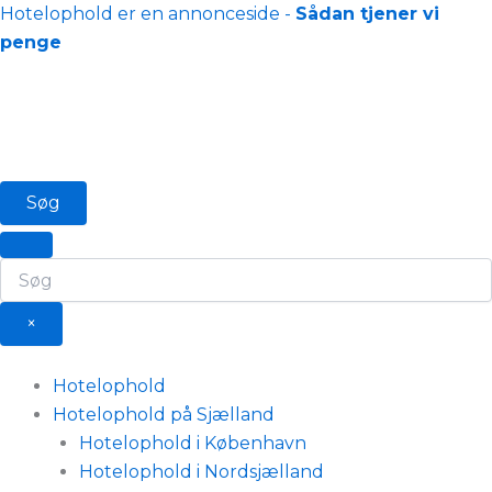
Gå
Hotelophold er en annonceside -
Sådan tjener vi
til
penge
indholdet
Søg
×
Hotelophold
Hotelophold på Sjælland
Hotelophold i København
Hotelophold i Nordsjælland