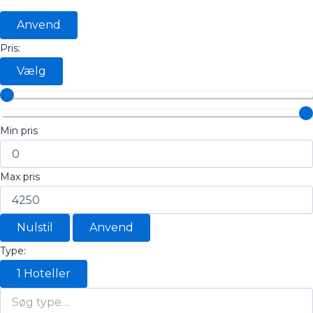
Anvend
Pris:
Vælg
Min pris
Max pris
Nulstil
Anvend
Type:
1
Hoteller