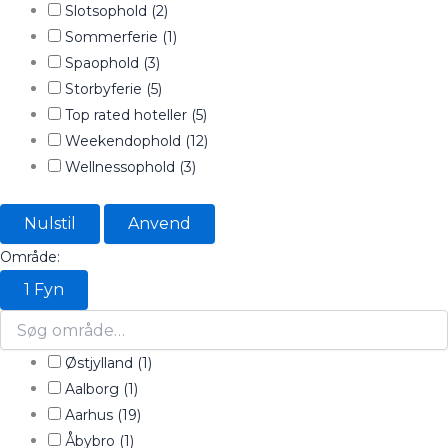
Slotsophold
(2)
Sommerferie
(1)
Spaophold
(3)
Storbyferie
(5)
Top rated hoteller
(5)
Weekendophold
(12)
Wellnessophold
(3)
Nulstil
Anvend
Område:
1
Fyn
Østjylland
(1)
Aalborg
(1)
Aarhus
(19)
Åbybro
(1)